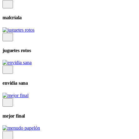
malcríala
juguetes rotos
envidia sana
mejor final