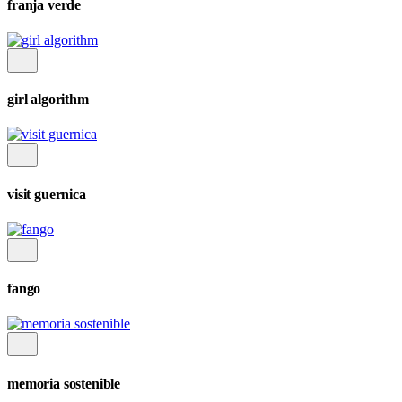
franja verde
girl algorithm
visit guernica
fango
memoria sostenible