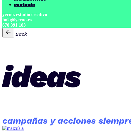
contacto
yerno, estudio creativo
hola@yerno.es
678 391 183
Back
ideas
campañas y acciones siemp