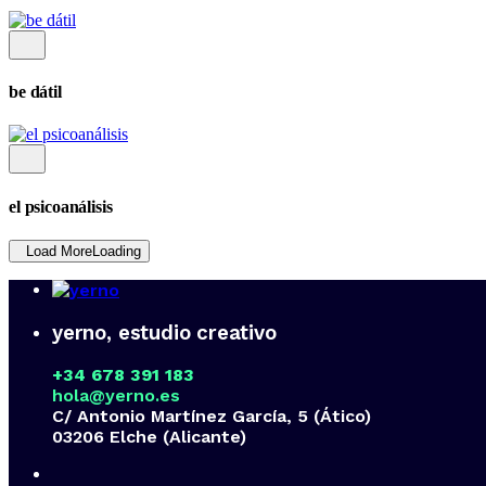
be dátil
el psicoanálisis
Load More
Loading
yerno, estudio creativo
+34 678 391 183
hola@yerno.es
C/ Antonio Martínez García, 5 (Ático)
03206 Elche (Alicante)