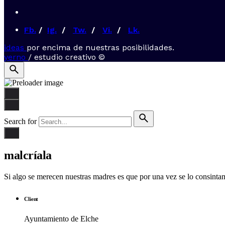
Fb.
/
Ig.
/
Tw.
/
Vi.
/
Lk.
ideas
por encima de nuestras posibilidades.
yerno
/ estudio creativo ©
Search for
malcríala
Si algo se merecen nuestras madres es que por una vez se lo consintam
Client
Ayuntamiento de Elche