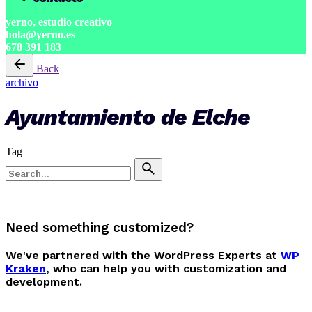
yerno, estudio creativo
hola@yerno.es
678 391 183
Back
archivo
Ayuntamiento de Elche
Tag
Search
for
Need something customized?
We've partnered with the WordPress Experts at
WP
Kraken
, who can help you with customization and
development.