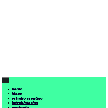
ideas
estudio creativo
intrahistorias
contacto
ideas
por encima de nuestras posibilidades.
yerno
/ estudio creativo ©
Follow Us
home
ideas
estudio creativo
intrahistorias
contacto