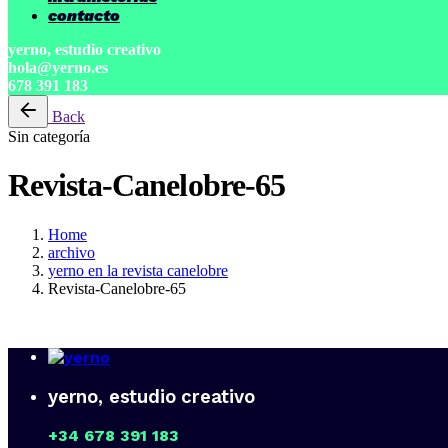
contacto
yerno, estudio creativo
hola@yerno.es
678 391 183
Back
Sin categoría
Revista-Canelobre-65
Home
archivo
yerno en la revista canelobre
Revista-Canelobre-65
yerno, estudio creativo
+34 678 391 183