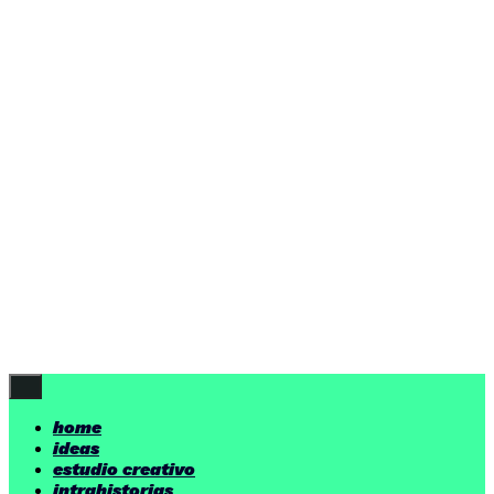
home
ideas
estudio creativo
intrahistorias
contacto
ideas
por encima de nuestras posibilidades.
yerno
/ estudio creativo ©
Follow Us
home
ideas
estudio creativo
intrahistorias