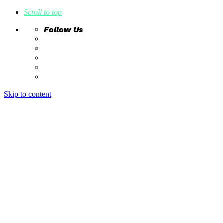
Scroll to top
Follow Us
Skip to content
home
ideas
estudio creativo
intrahistorias
contacto