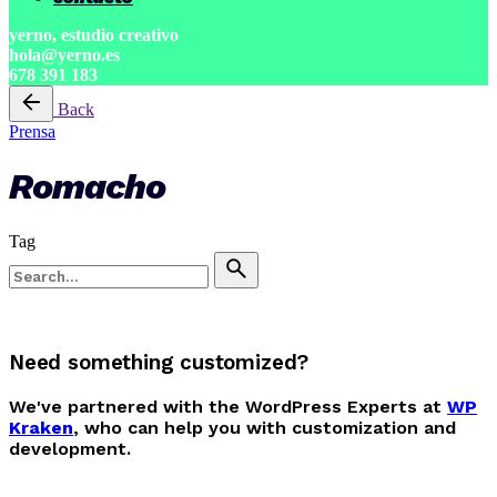
yerno, estudio creativo
hola@yerno.es
678 391 183
Back
Prensa
Romacho
Tag
Search
for
Need something customized?
We've partnered with the WordPress Experts at
WP
Kraken
, who can help you with customization and
development.