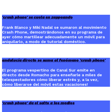
'crash phone' se cuela en zappeando
Frank Blanco y Miki Nadal se sumaron al movimiento
Crash Phone, demostrándonos en su programa de
ayer cómo martillear adecuadamente un móvil para
aniquilarlo, a modo de tutorial doméstico.
andalucía directo se suma al fenómeno 'crash phone'
El programa vespertino de Canal Sur emite en
directo desde Romacho para enseñarle a miles de
telespectadores cómo liberar estrés y, a la vez,
cómo liberarse del móvil estas vacaciones!
'crash phone' da el salto a los medios