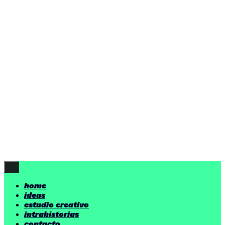
ideas
estudio creativo
intrahistorias
contacto
ideas
por encima de nuestras posibilidades.
yerno
/ estudio creativo ©
Follow Us
home
ideas
estudio creativo
intrahistorias
contacto