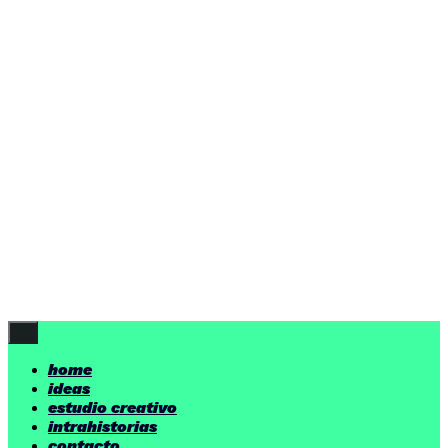
ideas
estudio creativo
intrahistorias
contacto
ideas
por encima de nuestras posibilidades.
yerno
/ estudio creativo ©
Follow Us
home
ideas
estudio creativo
intrahistorias
contacto