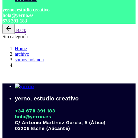
yerno, estudio creativo
hola@yerno.es
678 391 183
Back
Sin categoría
Home
archivo
somos holanda
yerno, estudio creativo
+34 678 391 183
hola@yerno.es
C/ Antonio Martínez García, 5 (Ático)
03206 Elche (Alicante)