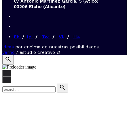
C/ Antonio Martínez García, 5 (Ático)
03206 Elche (Alicante)
Fb.
/
Ig.
/
Tw.
/
Vi.
/
Lk.
ideas
por encima de nuestras posibilidades.
yerno
/ estudio creativo ©
Search
for