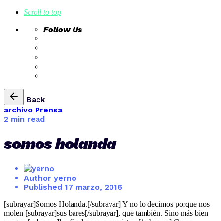
Scroll to top
Follow Us
Skip
Back
to
archivo
Prensa
content
2 min read
somos holanda
Author
yerno
Published
17 marzo, 2016
[subrayar]Somos Holanda.[/subrayar] Y no lo decimos porque nos
molen [subrayar]sus bares[/subrayar], que también. Sino más bien