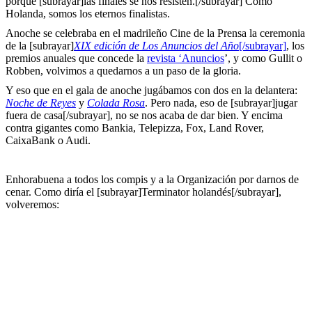
porque [subrayar]las finales se nos resisten.[/subrayar] Como
Holanda, somos los eternos finalistas.
Anoche se celebraba en el madrileño Cine de la Prensa la ceremonia
de la [subrayar]
XIX edición de Los Anuncios del Año
[/subrayar]
, los
premios anuales que concede la
revista ‘Anuncios
’, y como Gullit o
Robben, volvimos a quedarnos a un paso de la gloria.
Y eso que en el gala de anoche jugábamos con dos en la delantera:
Noche de Reyes
y
Colada Rosa
. Pero nada, eso de [subrayar]jugar
fuera de casa[/subrayar], no se nos acaba de dar bien. Y encima
contra gigantes como Bankia, Telepizza, Fox, Land Rover,
CaixaBank o Audi.
Enhorabuena a todos los compis y a la Organización por darnos de
cenar. Como diría el [subrayar]Terminator holandés[/subrayar],
volveremos: