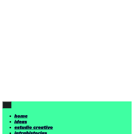
home
ideas
estudio creativo
intrahistorias
contacto
ideas
por encima de nuestras posibilidades.
yerno
/ estudio creativo ©
Follow Us
home
ideas
estudio creativo
intrahistorias