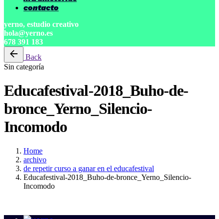
contacto
yerno, estudio creativo
hola@yerno.es
678 391 183
Back
Sin categoría
Educafestival-2018_Buho-de-
bronce_Yerno_Silencio-
Incomodo
Home
archivo
de repetir curso a ganar en el educafestival
Educafestival-2018_Buho-de-bronce_Yerno_Silencio-
Incomodo