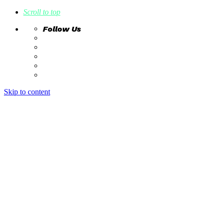
Scroll to top
Follow Us
Skip to content
home
ideas
estudio creativo
intrahistorias
contacto