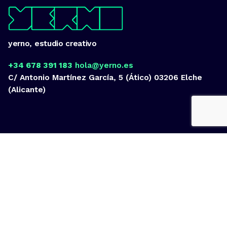
yerno, estudio creativo
+34 678 391 183
hola@yerno.es
C/ Antonio Martínez García, 5 (Ático)
03206 Elche
(Alicante)
Fb.
/
Ig.
/
Tw.
/
Vi.
/
Lk.
ideas
por encima de nuestras posibilidades.
yerno
/ estudio creativo ©