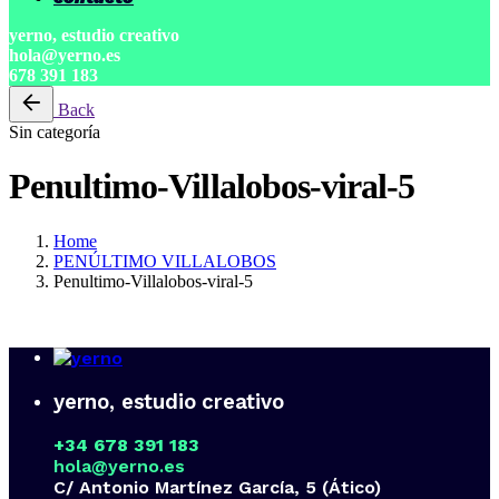
yerno, estudio creativo
hola@yerno.es
678 391 183
Back
Sin categoría
Penultimo-Villalobos-viral-5
Home
PENÚLTIMO VILLALOBOS
Penultimo-Villalobos-viral-5
yerno, estudio creativo
+34 678 391 183
hola@yerno.es
C/ Antonio Martínez García, 5 (Ático)