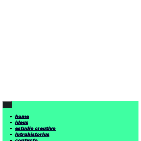
ideas
estudio creativo
intrahistorias
contacto
ideas
por encima de nuestras posibilidades.
yerno
/ estudio creativo ©
Follow Us
home
ideas
estudio creativo
intrahistorias
contacto