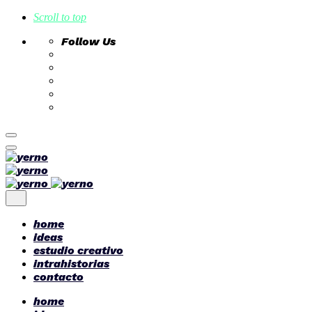
Scroll to top
Follow Us
Skip
to
content
home
ideas
estudio creativo
intrahistorias
contacto
home