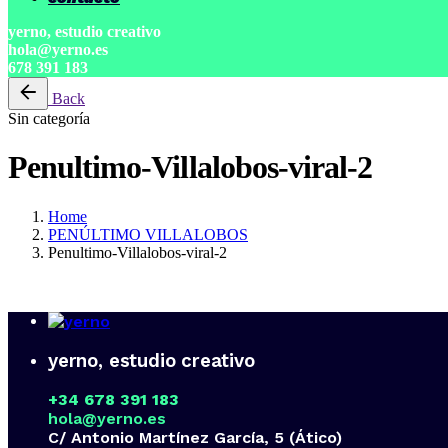
yerno, estudio creativo
hola@yerno.es
678 391 183
Back
Sin categoría
Penultimo-Villalobos-viral-2
Home
PENÚLTIMO VILLALOBOS
Penultimo-Villalobos-viral-2
yerno, estudio creativo
+34 678 391 183
hola@yerno.es
C/ Antonio Martínez García, 5 (Ático)