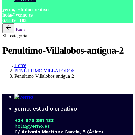
yerno, estudio creativo
hola@yerno.es
678 391 183
Back
Sin categoría
Penultimo-Villalobos-antigua-2
Home
PENÚLTIMO VILLALOBOS
Penultimo-Villalobos-antigua-2
yerno, estudio creativo
+34 678 391 183
hola@yerno.es
C/ Antonio Martínez García, 5 (Ático)