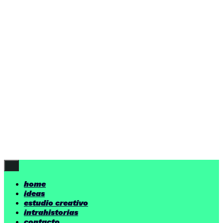
ideas
estudio creativo
intrahistorias
contacto
ideas
por encima de nuestras posibilidades.
yerno
/ estudio creativo ©
Follow Us
home
ideas
estudio creativo
intrahistorias
contacto