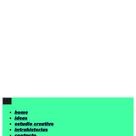
ideas
estudio creativo
intrahistorias
contacto
ideas
por encima de nuestras posibilidades.
yerno
/ estudio creativo ©
Follow Us
home
ideas
estudio creativo
intrahistorias
contacto