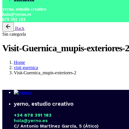
yerno, estudio creativo
hola@yerno.es
678 391 183
Back
Sin categoría
Visit-Guernica_mupis-exteriores-
Home
visit guernica
Visit-Guernica_mupis-exteriores-2
yerno, estudio creativo
+34 678 391 183
hola@yerno.es
C/ Antonio Martínez García, 5 (Ático)