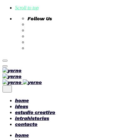
Scroll to top
Follow Us
Skip
to
content
home
ideas
estudio creativo
intrahistorias
contacto
home