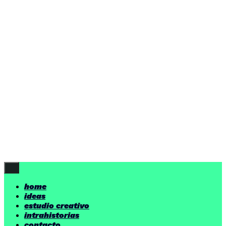
ideas
estudio creativo
intrahistorias
contacto
ideas
por encima de nuestras posibilidades.
yerno
/ estudio creativo ©
Follow Us
home
ideas
estudio creativo
intrahistorias
contacto