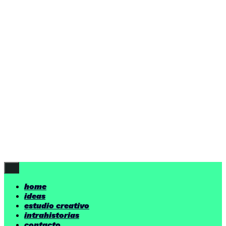
ideas
estudio creativo
intrahistorias
contacto
ideas
por encima de nuestras posibilidades.
yerno
/ estudio creativo ©
Follow Us
home
ideas
estudio creativo
intrahistorias
contacto