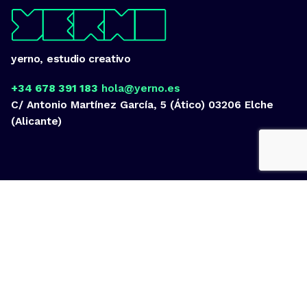
yerno, estudio creativo
+34 678 391 183
hola@yerno.es
C/ Antonio Martínez García, 5 (Ático)
03206 Elche
(Alicante)
Fb.
/
Ig.
/
Tw.
/
Vi.
/
Lk.
ideas
por encima de nuestras posibilidades.
yerno
/ estudio creativo ©