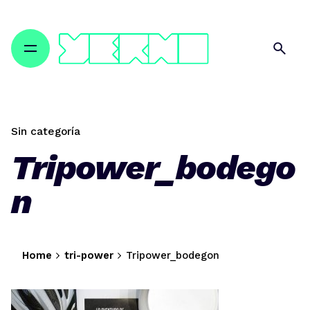
Skip
to
content
Sin categoría
Tripower_bodego
n
Home
tri-power
Tripower_bodegon