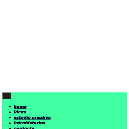
ideas
estudio creativo
intrahistorias
contacto
ideas
por encima de nuestras posibilidades.
yerno
/ estudio creativo ©
Follow Us
home
ideas
estudio creativo
intrahistorias
contacto