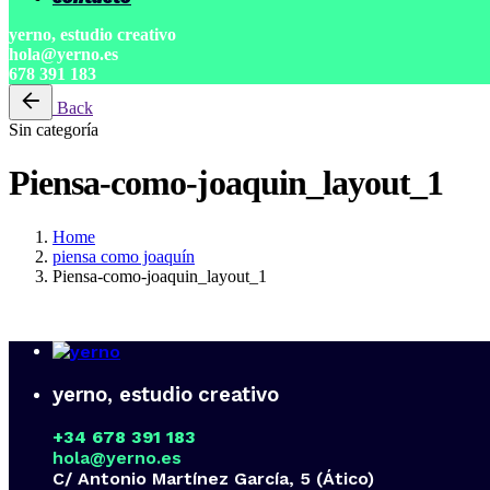
yerno, estudio creativo
hola@yerno.es
678 391 183
Back
Sin categoría
Piensa-como-joaquin_layout_1
Home
piensa como joaquín
Piensa-como-joaquin_layout_1
yerno, estudio creativo
+34 678 391 183
hola@yerno.es
C/ Antonio Martínez García, 5 (Ático)