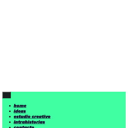
ideas
estudio creativo
intrahistorias
contacto
ideas
por encima de nuestras posibilidades.
yerno
/ estudio creativo ©
Follow Us
home
ideas
estudio creativo
intrahistorias
contacto