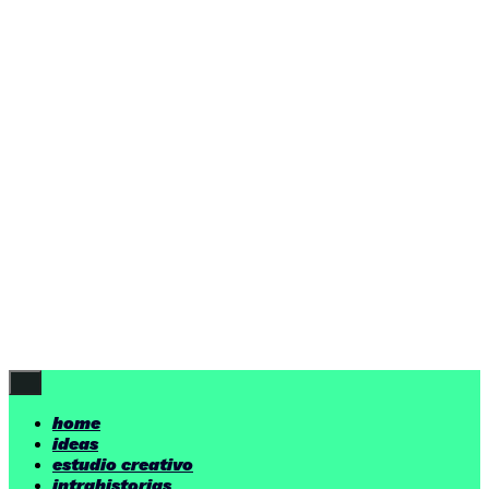
home
ideas
estudio creativo
intrahistorias
contacto
ideas
por encima de nuestras posibilidades.
yerno
/ estudio creativo ©
Follow Us
home
ideas
estudio creativo
intrahistorias