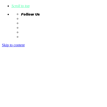
Scroll to top
Follow Us
Skip to content
home
ideas
estudio creativo
intrahistorias
contacto