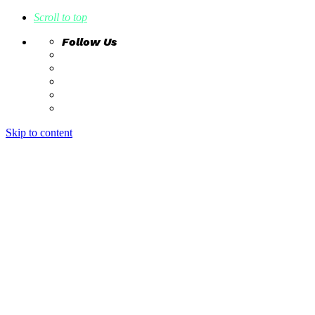
Scroll to top
Follow Us
Skip to content
home
ideas
estudio creativo
intrahistorias
contacto