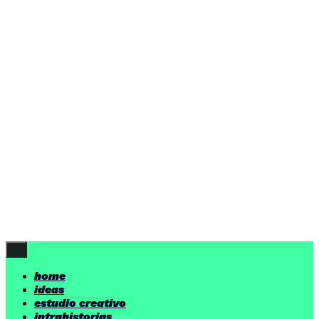
home
ideas
estudio creativo
intrahistorias
contacto
ideas
por encima de nuestras posibilidades.
yerno
/ estudio creativo ©
Follow Us
home
ideas
estudio creativo
intrahistorias