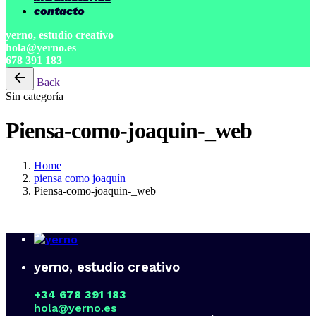
contacto
yerno, estudio creativo
hola@yerno.es
678 391 183
Back
Sin categoría
Piensa-como-joaquin-_web
Home
piensa como joaquín
Piensa-como-joaquin-_web
yerno, estudio creativo
+34 678 391 183
hola@yerno.es