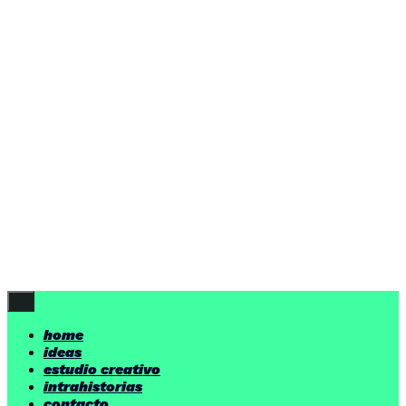
ideas
estudio creativo
intrahistorias
contacto
ideas
por encima de nuestras posibilidades.
yerno
/ estudio creativo ©
Follow Us
home
ideas
estudio creativo
intrahistorias
contacto