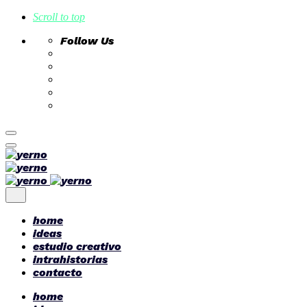
Scroll to top
Follow Us
Skip
to
content
home
ideas
estudio creativo
intrahistorias
contacto
home