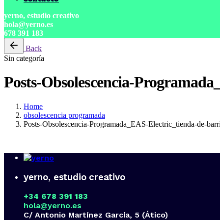
yerno, estudio creativo
hola@yerno.es
678 391 183
Back
Sin categoría
Posts-Obsolescencia-Programada_
Home
obsolescencia programada
Posts-Obsolescencia-Programada_EAS-Electric_tienda-de-barr
yerno, estudio creativo
+34 678 391 183
hola@yerno.es
C/ Antonio Martínez García, 5 (Ático)