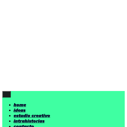
ideas
estudio creativo
intrahistorias
contacto
ideas
por encima de nuestras posibilidades.
yerno
/ estudio creativo ©
Follow Us
home
ideas
estudio creativo
intrahistorias
contacto