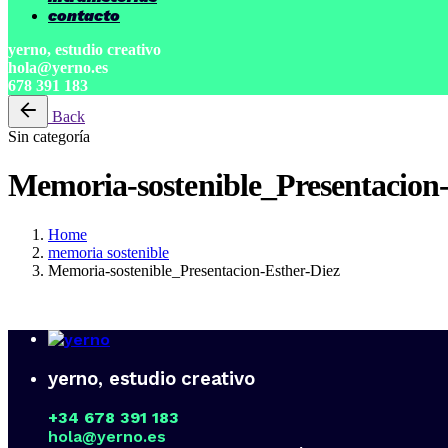
contacto
yerno, estudio creativo
hola@yerno.es
678 391 183
Back
Sin categoría
Memoria-sostenible_Presentacion-
Home
memoria sostenible
Memoria-sostenible_Presentacion-Esther-Diez
yerno, estudio creativo
+34 678 391 183
hola@yerno.es