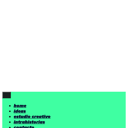
ideas
estudio creativo
intrahistorias
contacto
ideas
por encima de nuestras posibilidades.
yerno
/ estudio creativo ©
Follow Us
home
ideas
estudio creativo
intrahistorias
contacto