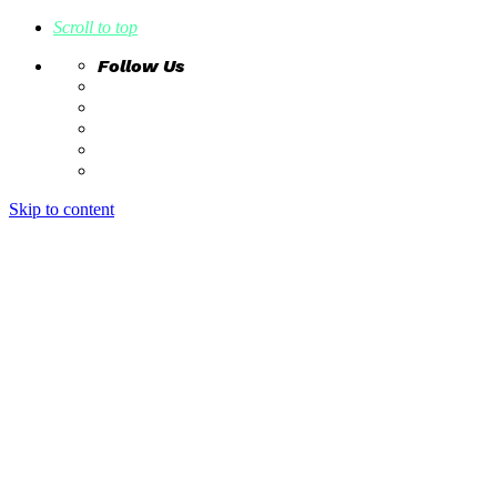
Scroll to top
Follow Us
Skip to content
home
ideas
estudio creativo
intrahistorias
contacto