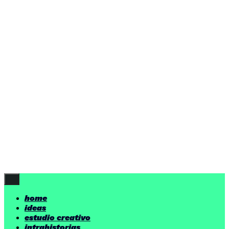
home
ideas
estudio creativo
intrahistorias
contacto
ideas
por encima de nuestras posibilidades.
yerno
/ estudio creativo ©
Follow Us
home
ideas
estudio creativo
intrahistorias