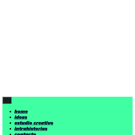
ideas
estudio creativo
intrahistorias
contacto
ideas
por encima de nuestras posibilidades.
yerno
/ estudio creativo ©
Follow Us
home
ideas
estudio creativo
intrahistorias
contacto