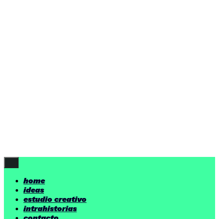
ideas
estudio creativo
intrahistorias
contacto
ideas
por encima de nuestras posibilidades.
yerno
/ estudio creativo ©
Follow Us
home
ideas
estudio creativo
intrahistorias
contacto