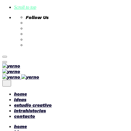
Scroll to top
Follow Us
Skip
to
content
home
ideas
estudio creativo
intrahistorias
contacto
home