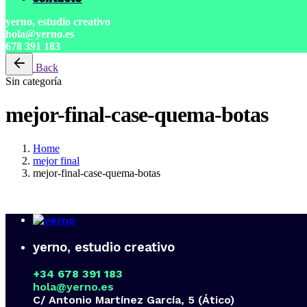
yerno, estudio creativo
hola@yerno.es
678 391 183
Back
Sin categoría
mejor-final-case-quema-botas
Home
mejor final
mejor-final-case-quema-botas
yerno, estudio creativo
+34 678 391 183
hola@yerno.es
C/ Antonio Martínez García, 5 (Ático)