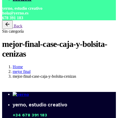
yerno, estudio creativo
hola@yerno.es
678 391 183
Back
Sin categoría
mejor-final-case-caja-y-bolsita-
cenizas
Home
mejor final
mejor-final-case-caja-y-bolsita-cenizas
yerno, estudio creativo
+34 678 391 183