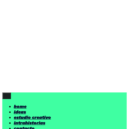
ideas
estudio creativo
intrahistorias
contacto
ideas
por encima de nuestras posibilidades.
yerno
/ estudio creativo ©
Follow Us
home
ideas
estudio creativo
intrahistorias
contacto