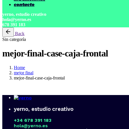
contacto
yerno, estudio creativo
hola@yerno.es
678 391 183
Back
Sin categoría
mejor-final-case-caja-frontal
Home
mejor final
mejor-final-case-caja-frontal
yerno, estudio creativo
+34 678 391 183
hola@yerno.es