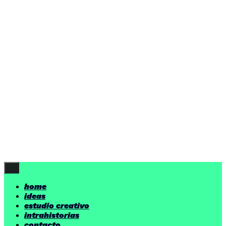
ideas
estudio creativo
intrahistorias
contacto
ideas
por encima de nuestras posibilidades.
yerno
/ estudio creativo ©
Follow Us
home
ideas
estudio creativo
intrahistorias
contacto