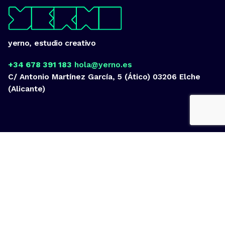
yerno, estudio creativo
+34 678 391 183
hola@yerno.es
C/ Antonio Martínez García, 5 (Ático)
03206 Elche
(Alicante)
Fb.
/
Ig.
/
Tw.
/
Vi.
/
Lk.
ideas
por encima de nuestras posibilidades.
yerno
/ estudio creativo ©