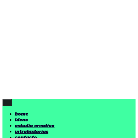
ideas
estudio creativo
intrahistorias
contacto
ideas
por encima de nuestras posibilidades.
yerno
/ estudio creativo ©
Follow Us
home
ideas
estudio creativo
intrahistorias
contacto