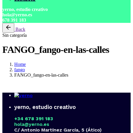
yerno, estudio creativo
hola@yerno.es
678 391 183
Back
Sin categoría
FANGO_fango-en-las-calles
Home
fango
FANGO_fango-en-las-calles
yerno, estudio creativo
+34 678 391 183
hola@yerno.es
C/ Antonio Martínez García, 5 (Ático)