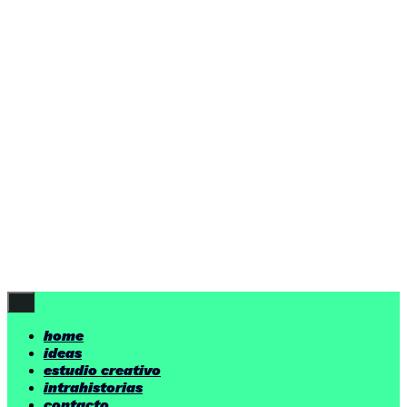
ideas
estudio creativo
intrahistorias
contacto
ideas
por encima de nuestras posibilidades.
yerno
/ estudio creativo ©
Follow Us
home
ideas
estudio creativo
intrahistorias
contacto