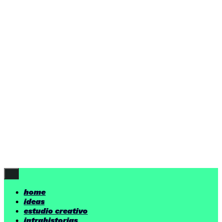
home
ideas
estudio creativo
intrahistorias
contacto
ideas
por encima de nuestras posibilidades.
yerno
/ estudio creativo ©
Follow Us
home
ideas
estudio creativo
intrahistorias