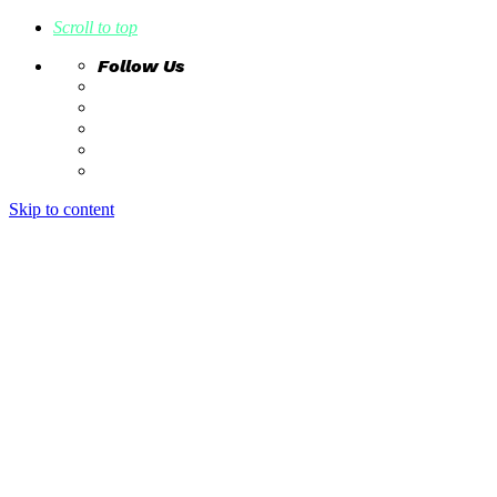
Scroll to top
Follow Us
Skip to content
home
ideas
estudio creativo
intrahistorias
contacto