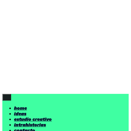
ideas
estudio creativo
intrahistorias
contacto
ideas
por encima de nuestras posibilidades.
yerno
/ estudio creativo ©
Follow Us
home
ideas
estudio creativo
intrahistorias
contacto