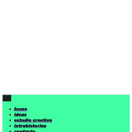
ideas
estudio creativo
intrahistorias
contacto
ideas
por encima de nuestras posibilidades.
yerno
/ estudio creativo ©
Follow Us
home
ideas
estudio creativo
intrahistorias
contacto