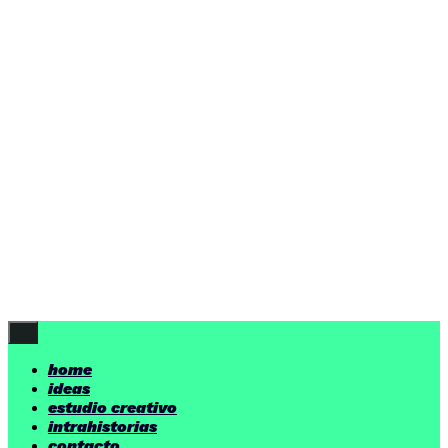
ideas
estudio creativo
intrahistorias
contacto
ideas
por encima de nuestras posibilidades.
yerno
/ estudio creativo ©
Follow Us
home
ideas
estudio creativo
intrahistorias
contacto