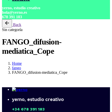
yerno, estudio creativo
hola@yerno.es
678 391 183
Back
Sin categoría
FANGO_difusion-
mediatica_Cope
Home
fango
FANGO_difusion-mediatica_Cope
yerno, estudio creativo
+34 678 391 183