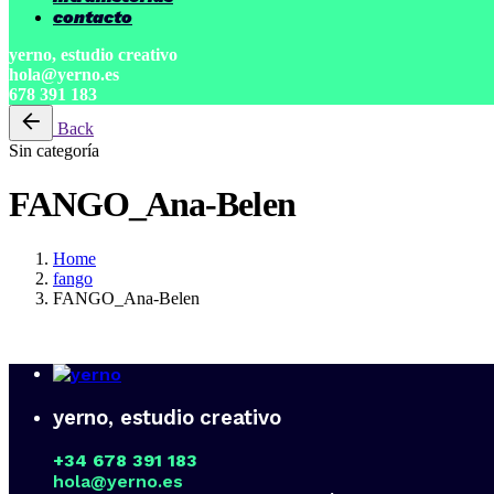
contacto
yerno, estudio creativo
hola@yerno.es
678 391 183
Back
Sin categoría
FANGO_Ana-Belen
Home
fango
FANGO_Ana-Belen
yerno, estudio creativo
+34 678 391 183
hola@yerno.es