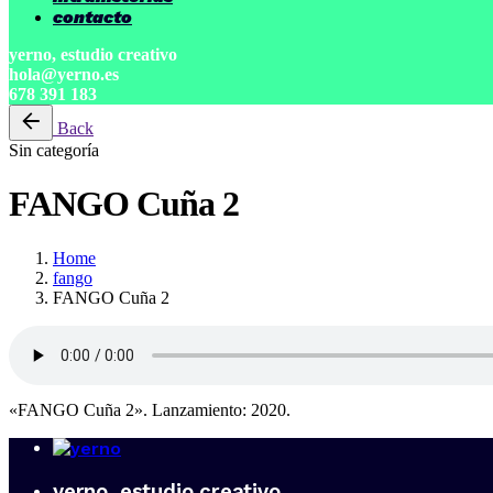
contacto
yerno, estudio creativo
hola@yerno.es
678 391 183
Back
Sin categoría
FANGO Cuña 2
Home
fango
FANGO Cuña 2
«FANGO Cuña 2». Lanzamiento: 2020.
yerno, estudio creativo