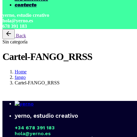
contacto
yerno, estudio creativo
hola@yerno.es
678 391 183
Back
Sin categoría
Cartel-FANGO_RRSS
Home
fango
Cartel-FANGO_RRSS
yerno, estudio creativo
+34 678 391 183
hola@yerno.es