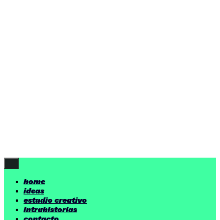
ideas
estudio creativo
intrahistorias
contacto
ideas
por encima de nuestras posibilidades.
yerno
/ estudio creativo ©
Follow Us
home
ideas
estudio creativo
intrahistorias
contacto