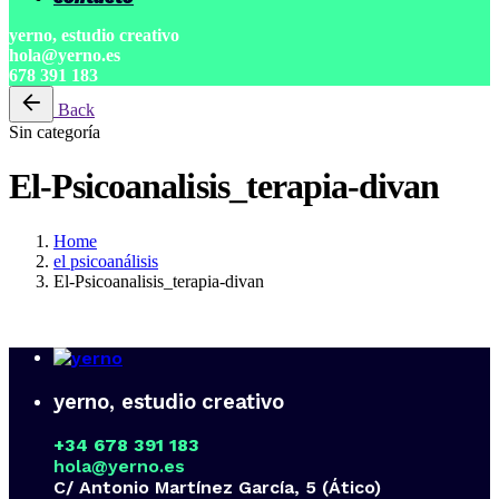
yerno, estudio creativo
hola@yerno.es
678 391 183
Back
Sin categoría
El-Psicoanalisis_terapia-divan
Home
el psicoanálisis
El-Psicoanalisis_terapia-divan
yerno, estudio creativo
+34 678 391 183
hola@yerno.es
C/ Antonio Martínez García, 5 (Ático)