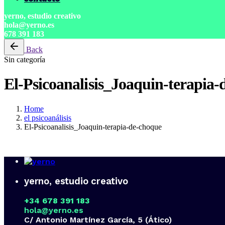
yerno, estudio creativo
hola@yerno.es
678 391 183
Back
Sin categoría
El-Psicoanalisis_Joaquin-terapia
Home
el psicoanálisis
El-Psicoanalisis_Joaquin-terapia-de-choque
yerno, estudio creativo
+34 678 391 183
hola@yerno.es
C/ Antonio Martínez García, 5 (Ático)