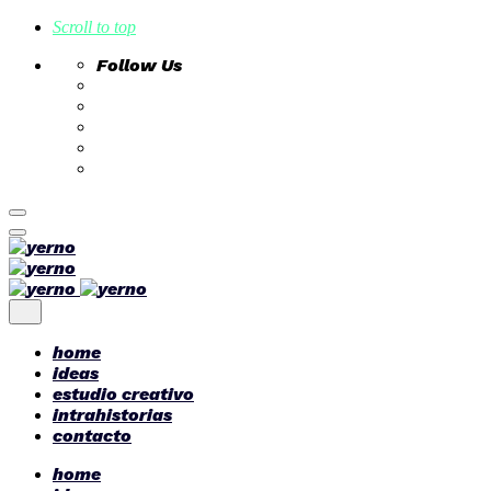
Scroll to top
Follow Us
Skip
to
content
home
ideas
estudio creativo
intrahistorias
contacto
home