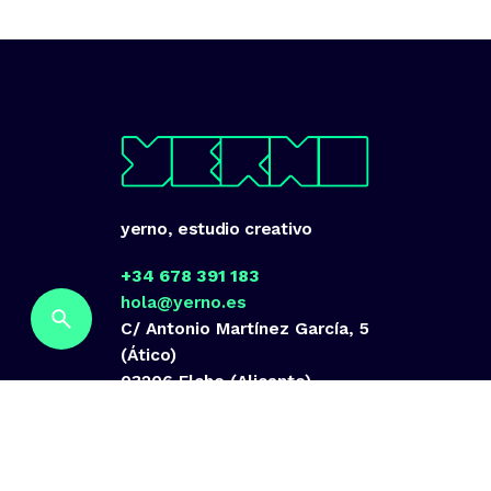
yerno, estudio creativo
+34 678 391 183
hola@yerno.es
C/ Antonio Martínez García, 5
(Ático)
03206 Elche (Alicante)