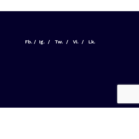
Fb.
/
Ig.
/
Tw.
/
Vi.
/
Lk.