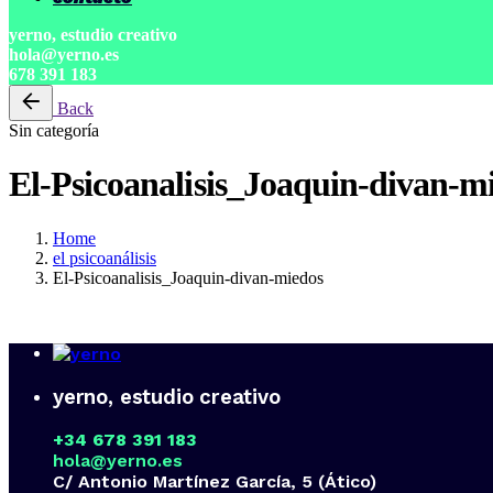
yerno, estudio creativo
hola@yerno.es
678 391 183
Back
Sin categoría
El-Psicoanalisis_Joaquin-divan-m
Home
el psicoanálisis
El-Psicoanalisis_Joaquin-divan-miedos
yerno, estudio creativo
+34 678 391 183
hola@yerno.es
C/ Antonio Martínez García, 5 (Ático)