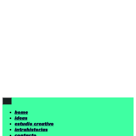
ideas
estudio creativo
intrahistorias
contacto
ideas
por encima de nuestras posibilidades.
yerno
/ estudio creativo ©
Follow Us
home
ideas
estudio creativo
intrahistorias
contacto