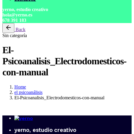
yerno, estudio creativo
hola@yerno.es
678 391 183
Back
Sin categoría
El-
Psicoanalisis_Electrodomesticos-
con-manual
Home
el psicoanálisis
El-Psicoanalisis_Electrodomesticos-con-manual
yerno, estudio creativo