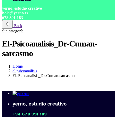
yerno, estudio creativo
hola@yerno.es
678 391 183
Back
Sin categoría
El-Psicoanalisis_Dr-Cuman-
sarcasmo
Home
el psicoanálisis
El-Psicoanalisis_Dr-Cuman-sarcasmo
yerno, estudio creativo
+34 678 391 183