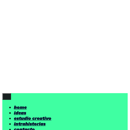
ideas
estudio creativo
intrahistorias
contacto
ideas
por encima de nuestras posibilidades.
yerno
/ estudio creativo ©
Follow Us
home
ideas
estudio creativo
intrahistorias
contacto